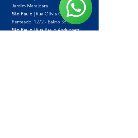
Jardim Marajoara
São Paulo |
Rua Olivia Guedes
Penteado, 1272 - Bairro Socorro
São Paulo |
Rua Paulo Andrighetti,
1476 - Alto do Pari
Diadema |
Av. Piraporinha, 404 - Vila
Nogueira
São Bernardo do Campo |
Travessa
dos Vianas, 31 - Baeta Neves
Santos |
Av. Nossa Senhora de
Fátima, 100 - Chico de Paula
Sorocaba |
Via Marginal da Raposo
Tavares, 7550 - Vila Rica
Barueri |
Av. Pref. João Vila-Lobos
Quero, 1705 - Jardim Belval
FALE COM O GRUPO VISUAL