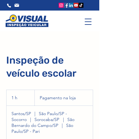
Inspeção de
veículo escolar
Pagamento
na
1 h
1
Pagamento na loja
loja
Santos/SP
|
São Paulo/SP -
Socorro
|
Sorocaba/SP
|
São
Bernardo do Campo/SP
|
São
Paulo/SP - Pari