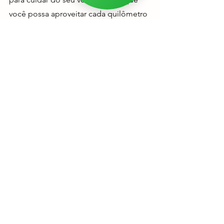
você possa aproveitar cada quilômetro
com confiança.
Venha nos visitar e experimente a
diferença!
NOSSAS UNIDADES DE
INSPEÇÃO VEICULAR
São Paulo
|
Av. Interlagos, 285 -
Jardim Marajoara
São Paulo |
Rua Olivia Guedes
Penteado, 1272 - Bairro Socorro
São Paulo |
Rua Paulo Andrighetti,
1476 - Alto do Pari
Diadema |
Av. Piraporinha, 404 - Vila